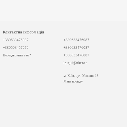
Контактна інформація
+380633476087
+380633476087
+380503457676
+380633476087
+380633476087
Передзвонити вам?
lpigul@ukr.net
м. Київ, вул. Успішна 18
Мапа проїзду