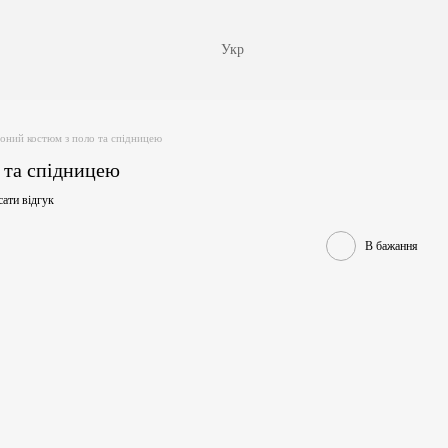
Укр
оний костюм з поло та спідницею
 та спідницею
ати відгук
В бажання