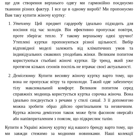
ще для створення верхнього одягу ми гармонійно поєднуємо
тканини різних фактур. І все це в одному виробі! Ми пропонуємо
Вам таку купити жіночу куртку:
Утеплену.
Цей предмет гардеробу ідеально підходить для
носіння під час холодів. Він ефективно пропускає повітря,
проте зберігає тепло. У такому верхньому одязі зручно!
Утеплені куртки пропонуються різної щільності. Вибір
відповідної моделі залежить від кліматичних умов та
індивідуальних смакових уподобань жінки. Великим попитом
користуються стьобані жіночі куртки. Це тренд, який уже
протягом кількох сезонів поспіль не втрачає своєї актуальності.
Демісезонну.
Купити весняну жіночу куртку варто тому, що
вона не пропускає вітру та прохолоди. Такий одяг забезпечує
тілу максимальний комфорт. Великим попитом серед
справжніх модниць користується куртка сорочка жіноча. Вона
ідеально поєднується з речами у стилі casual. З її допомогою
можна зробити образ дійсно оригінальним та незвичним.
Куртка жіноча демісезон також може бути фасоном оверсайз
або напівприталеним з поясом, що підкреслює талію.
Купити в Україні жіночу куртку від нашого бренду варто тому, що
ми завжди стежимо за модними новинками. Наші колекції