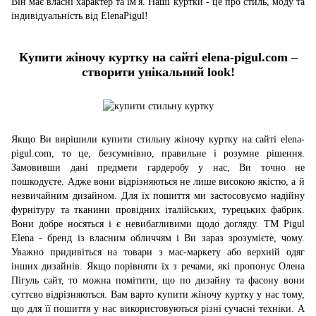
Він має власні характер та ім'я. Наші куртки - це про стиль, моду та
індивідуальність від ElenaPigul!
Купити жіночу куртку на сайті elena-pigul.com –
створити унікальний look!
Якщо Ви вирішили купити стильну жіночу куртку на сайті elena-
pigul.com, то це, безсумнівно, правильне і розумне рішення.
Замовивши дані предмети гардеробу у нас, Ви точно не
пошкодуєте. Адже вони відрізняються не лише високою якістю, а й
незвичайним дизайном. Для їх пошиття ми застосовуємо надійну
фурнітуру та тканини провідних італійських, турецьких фабрик.
Вони добре носяться і є невибагливими щодо догляду. TM Pigul
Elena - бренд із власним обличчям і Ви зараз зрозумієте, чому.
Уважно придивіться на товари з мас-маркету або верхній одяг
інших дизайнів. Якщо порівняти їх з речами, які пропонує Олена
Пігуль сайт, то можна помітити, що по дизайну та фасону вони
суттєво відрізняються. Вам варто купити жіночу куртку у нас тому,
що для її пошиття у нас використовуються різні сучасні техніки. А