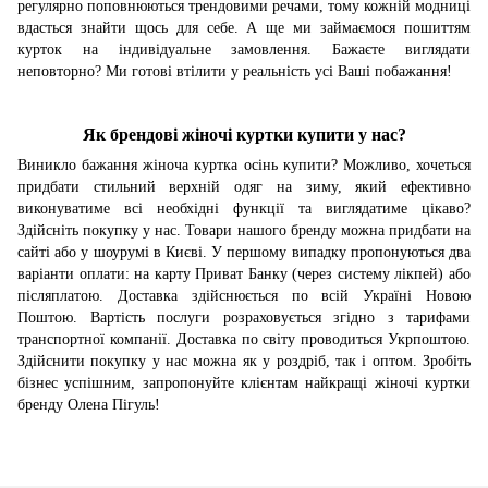
регулярно поповнюються трендовими речами, тому кожній модниці
вдасться знайти щось для себе. А ще ми займаємося пошиттям
курток на індивідуальне замовлення. Бажаєте виглядати
неповторно? Ми готові втілити у реальність усі Ваші побажання!
Як брендові жіночі куртки купити у нас?
Виникло бажання жіноча куртка осінь купити? Можливо, хочеться
придбати стильний верхній одяг на зиму, який ефективно
виконуватиме всі необхідні функції та виглядатиме цікаво?
Здійсніть покупку у нас. Товари нашого бренду можна придбати на
сайті або у шоурумі в Києві. У першому випадку пропонуються два
варіанти оплати: на карту Приват Банку (через систему лікпей) або
післяплатою. Доставка здійснюється по всій Україні Новою
Поштою. Вартість послуги розраховується згідно з тарифами
транспортної компанії. Доставка по світу проводиться Укрпоштою.
Здійснити покупку у нас можна як у роздріб, так і оптом. Зробіть
бізнес успішним, запропонуйте клієнтам найкращі жіночі куртки
бренду Олена Пігуль!