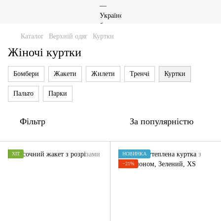
Каталог
Верхній одяг
Куртки
Жіночі куртки
Бомбери
Жакети
Жилети
Тренчі
Куртки
Пальто
Парки
Фільтр
За популярністю
ХІТ
НОВИНКА
−21%