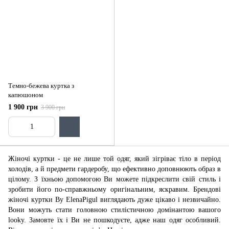
Темно-бежева куртка з
капюшоном
1 900 грн
3 900 грн
Жіночі куртки - це не лише той одяг, який зігріває тіло в період
холодів, а й предмети гардеробу, що ефективно доповнюють образ в
цілому. З їхньою допомогою Ви можете підкреслити свій стиль і
зробити його по-справжньому оригінальним, яскравим. Брендові
жіночі куртки By ElenaPigul виглядають дуже цікаво і незвичайно.
Вони можуть стати головною стилістичною домінантою вашого
lookу. Замовте їх і Ви не пошкодуєте, адже наш одяг особливий.