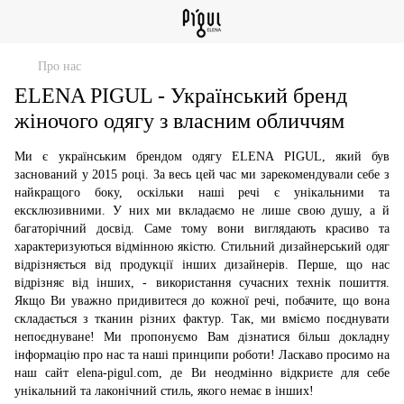
Про нас
ELENA PIGUL - Український бренд
жіночого одягу з власним обличчям
Ми є українським брендом одягу ELENA PIGUL, який був
заснований у 2015 році. За весь цей час ми зарекомендували себе з
найкращого боку, оскільки наші речі є унікальними та
ексклюзивними. У них ми вкладаємо не лише свою душу, а й
багаторічний досвід. Саме тому вони виглядають красиво та
характеризуються відмінною якістю. Стильний дизайнерський одяг
відрізняється від продукції інших дизайнерів. Перше, що нас
відрізняє від інших, - використання сучасних технік пошиття.
Якщо Ви уважно придивитеся до кожної речі, побачите, що вона
складається з тканин різних фактур. Так, ми вміємо поєднувати
непоєднуване! Ми пропонуємо Вам дізнатися більш докладну
інформацію про нас та наші принципи роботи! Ласкаво просимо на
наш сайт elena-pigul.com, де Ви неодмінно відкриєте для себе
унікальний та лаконічний стиль, якого немає в інших!