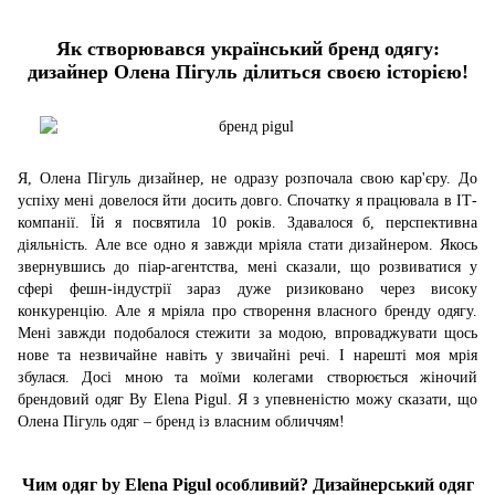
Як створювався український бренд одягу:
дизайнер Олена Пігуль ділиться своєю історією!
Я, Олена Пігуль дизайнер, не одразу розпочала свою кар'єру. До
успіху мені довелося йти досить довго. Спочатку я працювала в ІТ-
компанії. Їй я посвятила 10 років. Здавалося б, перспективна
діяльність. Але все одно я завжди мріяла стати дизайнером. Якось
звернувшись до піар-агентства, мені сказали, що розвиватися у
сфері фешн-індустрії зараз дуже ризиковано через високу
конкуренцію. Але я мріяла про створення власного бренду одягу.
Мені завжди подобалося стежити за модою, впроваджувати щось
нове та незвичайне навіть у звичайні речі. І нарешті моя мрія
збулася. Досі мною та моїми колегами створюється жіночий
брендовий одяг By Elena Pigul. Я з упевненістю можу сказати, що
Олена Пігуль одяг – бренд із власним обличчям!
Чим одяг by Elena Pigul особливий? Дизайнерський одяг