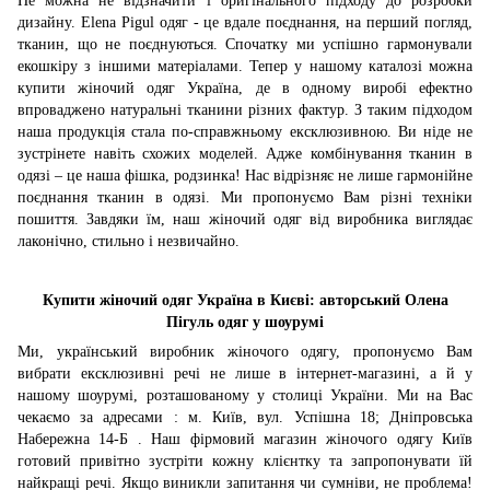
Не можна не відзначити і оригінального підходу до розробки
дизайну. Elena Pigul одяг - це вдале поєднання, на перший погляд,
тканин, що не поєднуються. Спочатку ми успішно гармонували
екошкіру з іншими матеріалами. Тепер у нашому каталозі можна
купити жіночий одяг Україна, де в одному виробі ефектно
впроваджено натуральні тканини різних фактур. З таким підходом
наша продукція стала по-справжньому ексклюзивною. Ви ніде не
зустрінете навіть схожих моделей. Адже комбінування тканин в
одязі – це наша фішка, родзинка! Нас відрізняє не лише гармонійне
поєднання тканин в одязі. Ми пропонуємо Вам різні техніки
пошиття. Завдяки їм, наш жіночий одяг від виробника виглядає
лаконічно, стильно і незвичайно.
Купити жіночий одяг Україна в Києві: авторський Олена
Пігуль одяг у шоурумі
Ми, український виробник жіночого одягу, пропонуємо Вам
вибрати ексклюзивні речі не лише в інтернет-магазині, а й у
нашому шоурумі, розташованому у столиці України. Ми на Вас
чекаємо за адресами : м. Київ, вул. Успішна 18; Дніпровська
Набережна 14-Б . Наш фірмовий магазин жіночого одягу Київ
готовий привітно зустріти кожну клієнтку та запропонувати їй
найкращі речі. Якщо виникли запитання чи сумніви, не проблема!