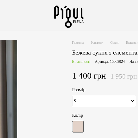
Головна
Каталог
Сукні
Бежева 
Бежева сукня з елемента
В наявності
Артикул: 15062024
Напис
1 400 грн
1 950 грн
Розмір
Колір