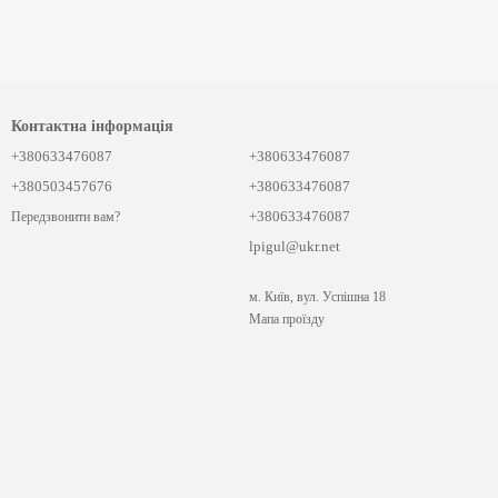
Контактна інформація
+380633476087
+380633476087
+380503457676
+380633476087
+380633476087
Передзвонити вам?
lpigul@ukr.net
м. Київ, вул. Успішна 18
Мапа проїзду