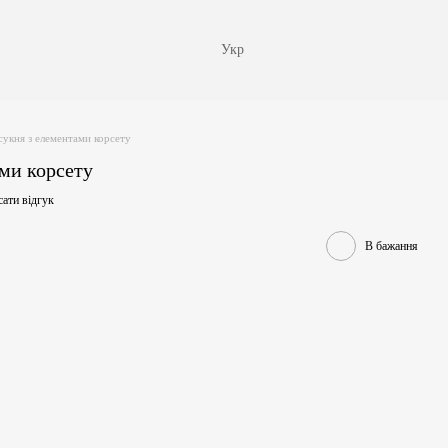
Укр
сукня з елементами корсету
ми корсету
ати відгук
В бажання