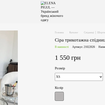
Головна
Каталог
Спідниці │ Шорт
Сіра трикотажна спідни
В наявності
Артикул: 21022026
Напис
1 550 грн
Розмір
Колір