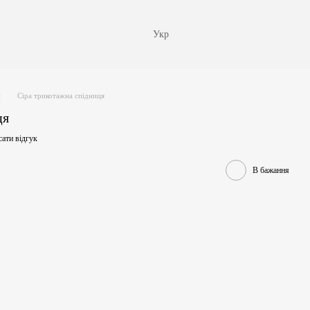
Укр
и
Сіра трикотажна спідниця
ця
ати відгук
В бажання